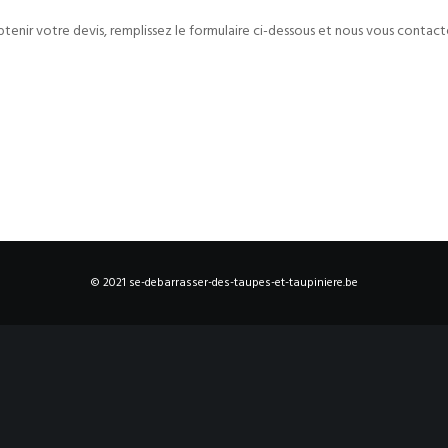
btenir votre devis, remplissez le formulaire ci-dessous et nous vous contact
© 2021 se-debarrasser-des-taupes-et-taupiniere.be