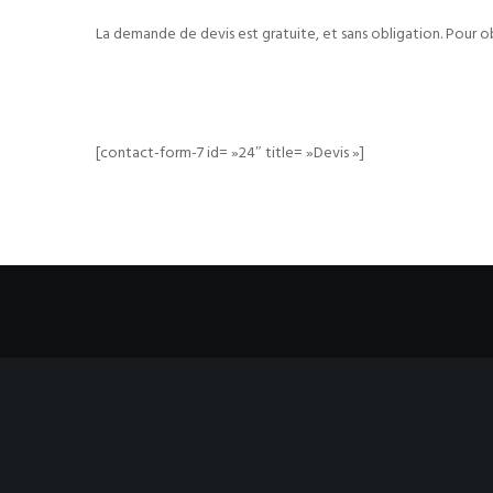
La demande de devis est gratuite, et sans obligation. Pour o
[contact-form-7 id= »24″ title= »Devis »]